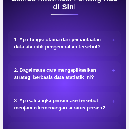
di Sini
1. Apa fungsi utama dari pemanfaatan
data statistik pengembalian tersebut?
2. Bagaimana cara mengaplikasikan
strategi berbasis data statistik ini?
3. Apakah angka persentase tersebut
menjamin kemenangan seratus persen?