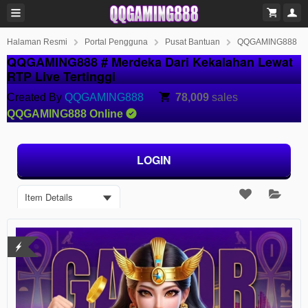
Halaman Resmi
Portal Pengguna
Pusat Bantuan
QQGAMING888
QQGAMING888 # Merdeka Dari Kekalahan Lewat
RTP Live Tertinggi
Created By
QQGAMING888
78,009
sales
QQGAMING888 Online
LOGIN
Item Details